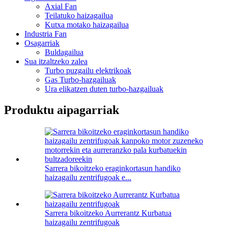
Axial Fan
Teilatuko haizagailua
Kutxa motako haizagailua
Industria Fan
Osagarriak
Buldagailua
Sua itzaltzeko zalea
Turbo puzgailu elektrikoak
Gas Turbo-hazgailuak
Ura elikatzen duten turbo-hazgailuak
Produktu aipagarriak
Sarrera bikoitzeko eraginkortasun handiko
haizagailu zentrifugoak e...
Sarrera bikoitzeko Aurrerantz Kurbatua
haizagailu zentrifugoak