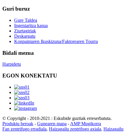
Guri buruz
Gure Taldea
Ingeniaritza kasua
Ziurtagiriak
Deskargatu
Konpainiaren Ikuskizuna/Faktorearen Tourra
Bidali mezua
Harpidetu
EGON KONEKTATU
© Copyright - 2010-2021 : Eskubide guztiak erreserbatuta.
Produktu beroak
-
Gunearen mapa
-
AMP Mugikorra
Fan zentrifugo erradiala
,
Haizagailu zentrifugo axiala
,
Haizagailu