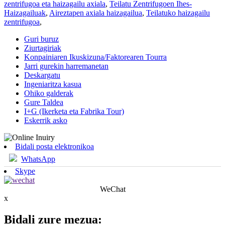
zentrifugoa eta haizagailu axiala
,
Teilatu Zentrifugoen Ihes-
Haizagailuak
,
Aireztapen axiala haizagailua
,
Teilatuko haizagailu
zentrifugoa
,
Guri buruz
Ziurtagiriak
Konpainiaren Ikuskizuna/Faktorearen Tourra
Jarri gurekin harremanetan
Deskargatu
Ingeniaritza kasua
Ohiko galderak
Gure Taldea
I+G (Ikerketa eta Fabrika Tour)
Eskerrik asko
Bidali posta elektronikoa
WhatsApp
Skype
WeChat
x
Bidali zure mezua: