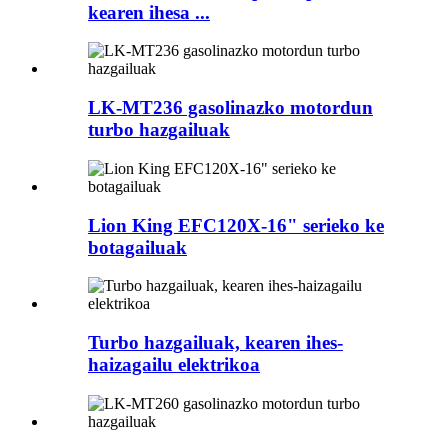
kearen ihesa ...
LK-MT236 gasolinazko motordun
turbo hazgailuak
Lion King EFC120X-16" serieko ke
botagailuak
Turbo hazgailuak, kearen ihes-
haizagailu elektrikoa