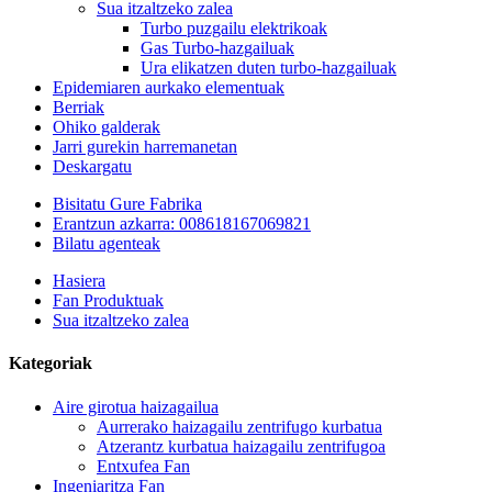
Sua itzaltzeko zalea
Turbo puzgailu elektrikoak
Gas Turbo-hazgailuak
Ura elikatzen duten turbo-hazgailuak
Epidemiaren aurkako elementuak
Berriak
Ohiko galderak
Jarri gurekin harremanetan
Deskargatu
Bisitatu Gure Fabrika
Erantzun azkarra: 008618167069821
Bilatu agenteak
Hasiera
Fan Produktuak
Sua itzaltzeko zalea
Kategoriak
Aire girotua haizagailua
Aurrerako haizagailu zentrifugo kurbatua
Atzerantz kurbatua haizagailu zentrifugoa
Entxufea Fan
Ingeniaritza Fan