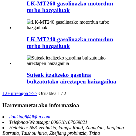
LK-MT260 gasolinazko motordun
turbo hazgailuak
LK-MT240 gasolinazko motordun
turbo hazgailuak
Suteak itzaltzeko gasolina
bultzatutako aireztapen haizagailua
1
2
Hurrengoa >
>>
Orrialdea 1 / 2
Harremanetarako informazioa
lionking8@lkfan.com
Telefonoa/Whatsapp: 008618167069821
Helbidea: 688. zenbakia, Yangsi Road, Zhang'an, Jiaojiang
Barrutia, Taizhou hiria, Zhejiang probintzia, Txina