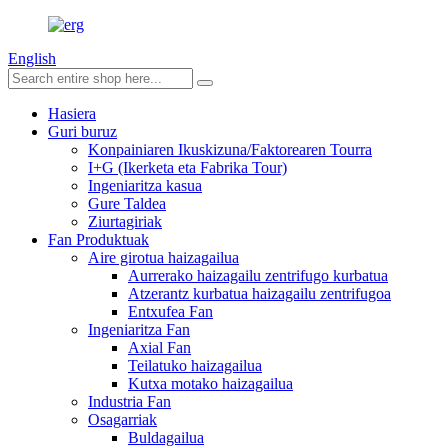
English
Hasiera
Guri buruz
Konpainiaren Ikuskizuna/Faktorearen Tourra
I+G (Ikerketa eta Fabrika Tour)
Ingeniaritza kasua
Gure Taldea
Ziurtagiriak
Fan Produktuak
Aire girotua haizagailua
Aurrerako haizagailu zentrifugo kurbatua
Atzerantz kurbatua haizagailu zentrifugoa
Entxufea Fan
Ingeniaritza Fan
Axial Fan
Teilatuko haizagailua
Kutxa motako haizagailua
Industria Fan
Osagarriak
Buldagailua