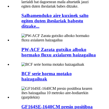
Salbamenduko aire kuxinek salto
egiten duten iheslariak babestu
ditzake...
PW-ACF Zarata gutxiko alboko
hormako fluxu axialaren haizagailua
BCF serie horma motako
haizagailuak
GF164SE-1640CM presio positiboa