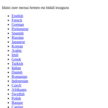
Idatzi zure mezua hemen eta bidali iezaguzu
English
French
German
Portuguese
Spanish
Russian
Japanese
Korean
Arabic
Irish
Greek
Turkish
Italian
Danish
Romanian
Indonesian
Czech
Afrikaans
Swedish
Polish
Basque
Catalan