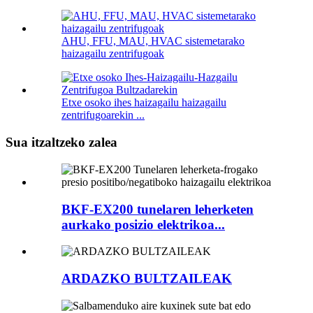
AHU, FFU, MAU, HVAC sistemetarako
haizagailu zentrifugoak
Etxe osoko ihes haizagailu haizagailu
zentrifugoarekin ...
Sua itzaltzeko zalea
BKF-EX200 tunelaren leherketen
aurkako posizio elektrikoa...
ARDAZKO BULTZAILEAK