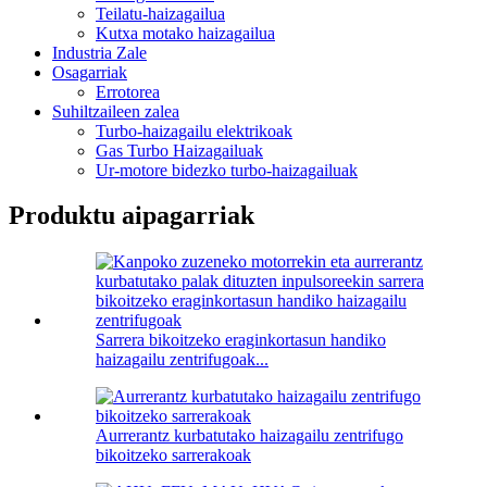
Teilatu-haizagailua
Kutxa motako haizagailua
Industria Zale
Osagarriak
Errotorea
Suhiltzaileen zalea
Turbo-haizagailu elektrikoak
Gas Turbo Haizagailuak
Ur-motore bidezko turbo-haizagailuak
Produktu aipagarriak
Sarrera bikoitzeko eraginkortasun handiko
haizagailu zentrifugoak...
Aurrerantz kurbatutako haizagailu zentrifugo
bikoitzeko sarrerakoak