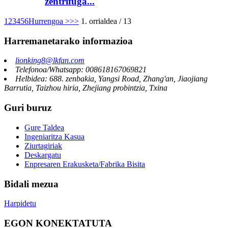
zentrifuga...
1
2
3
4
5
6
Hurrengoa >
>>
1. orrialdea / 13
Harremanetarako informazioa
lionking8@lkfan.com
Telefonoa/Whatsapp: 008618167069821
Helbidea: 688. zenbakia, Yangsi Road, Zhang'an, Jiaojiang
Barrutia, Taizhou hiria, Zhejiang probintzia, Txina
Guri buruz
Gure Taldea
Ingeniaritza Kasua
Ziurtagiriak
Deskargatu
Enpresaren Erakusketa/Fabrika Bisita
Bidali mezua
Harpidetu
EGON KONEKTATUTA