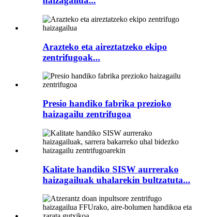
haizagailua...
Arazteko eta aireztatzeko ekipo
zentrifugoak...
Presio handiko fabrika prezioko
haizagailu zentrifugoa
Kalitate handiko SISW aurrerako
haizagailuak uhalarekin bultzatuta...