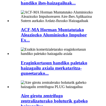
handiko ihes-haizagailuak...
ACF-MA Horman Muntatutako
Aleaziozko Aluminiozko Impulsor
Ex...
Eraginkortasun handiko paletako
haizagailu axiala merkataritza-
guneetarako...
Aire girotu zentrifugo
zentralizaturako boluturik gabeko