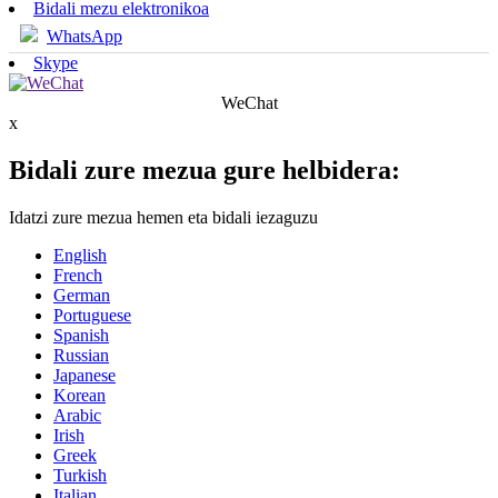
Bidali mezu elektronikoa
WhatsApp
Skype
WeChat
x
Bidali zure mezua gure helbidera:
Idatzi zure mezua hemen eta bidali iezaguzu
English
French
German
Portuguese
Spanish
Russian
Japanese
Korean
Arabic
Irish
Greek
Turkish
Italian