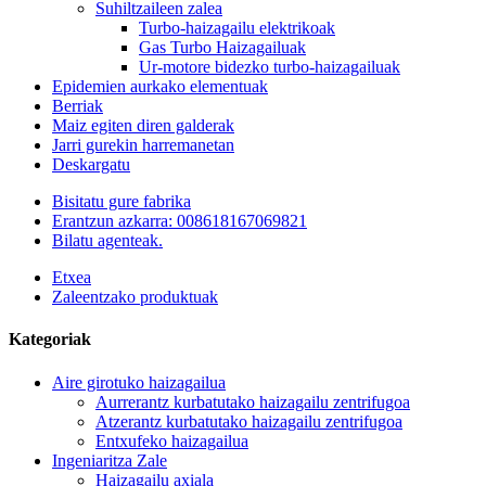
Suhiltzaileen zalea
Turbo-haizagailu elektrikoak
Gas Turbo Haizagailuak
Ur-motore bidezko turbo-haizagailuak
Epidemien aurkako elementuak
Berriak
Maiz egiten diren galderak
Jarri gurekin harremanetan
Deskargatu
Bisitatu gure fabrika
Erantzun azkarra: 008618167069821
Bilatu agenteak.
Etxea
Zaleentzako produktuak
Kategoriak
Aire girotuko haizagailua
Aurrerantz kurbatutako haizagailu zentrifugoa
Atzerantz kurbatutako haizagailu zentrifugoa
Entxufeko haizagailua
Ingeniaritza Zale
Haizagailu axiala