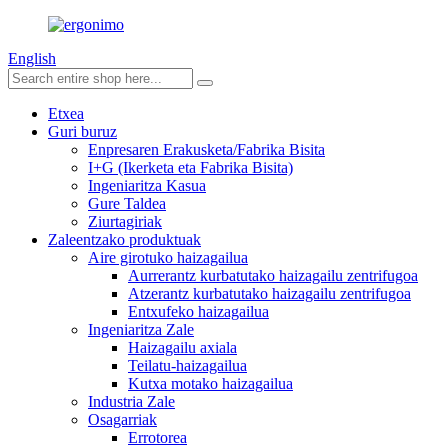
English
Etxea
Guri buruz
Enpresaren Erakusketa/Fabrika Bisita
I+G (Ikerketa eta Fabrika Bisita)
Ingeniaritza Kasua
Gure Taldea
Ziurtagiriak
Zaleentzako produktuak
Aire girotuko haizagailua
Aurrerantz kurbatutako haizagailu zentrifugoa
Atzerantz kurbatutako haizagailu zentrifugoa
Entxufeko haizagailua
Ingeniaritza Zale
Haizagailu axiala
Teilatu-haizagailua
Kutxa motako haizagailua
Industria Zale
Osagarriak
Errotorea