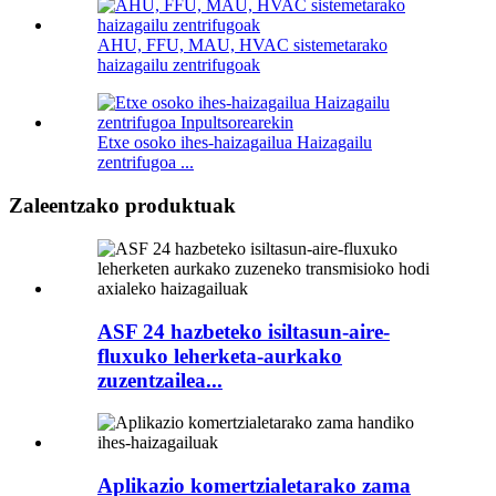
AHU, FFU, MAU, HVAC sistemetarako
haizagailu zentrifugoak
Etxe osoko ihes-haizagailua Haizagailu
zentrifugoa ...
Zaleentzako produktuak
ASF 24 hazbeteko isiltasun-aire-
fluxuko leherketa-aurkako
zuzentzailea...
Aplikazio komertzialetarako zama