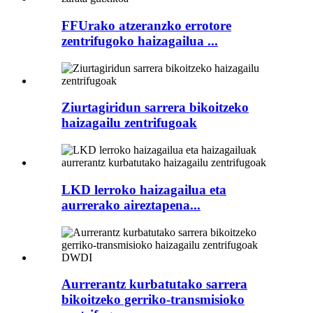
FFUrako atzeranzko errotore
zentrifugoko haizagailua ...
Ziurtagiridun sarrera bikoitzeko
haizagailu zentrifugoak
LKD lerroko haizagailua eta
aurrerako aireztapena...
Aurrerantz kurbatutako sarrera
bikoitzeko gerriko-transmisioko