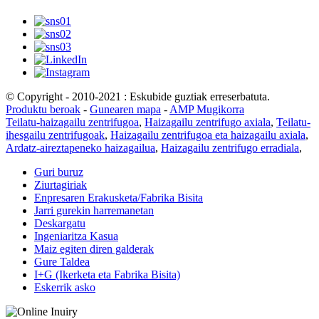
© Copyright - 2010-2021 : Eskubide guztiak erreserbatuta.
Produktu beroak
-
Gunearen mapa
-
AMP Mugikorra
Teilatu-haizagailu zentrifugoa
,
Haizagailu zentrifugo axiala
,
Teilatu-
ihesgailu zentrifugoak
,
Haizagailu zentrifugoa eta haizagailu axiala
,
Ardatz-aireztapeneko haizagailua
,
Haizagailu zentrifugo erradiala
,
Guri buruz
Ziurtagiriak
Enpresaren Erakusketa/Fabrika Bisita
Jarri gurekin harremanetan
Deskargatu
Ingeniaritza Kasua
Maiz egiten diren galderak
Gure Taldea
I+G (Ikerketa eta Fabrika Bisita)
Eskerrik asko